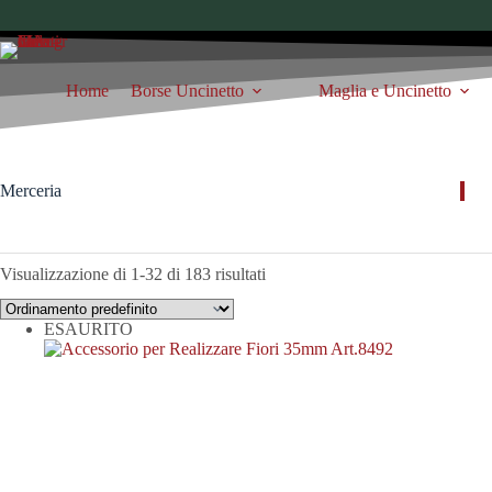
Salta
al
contenuto
Home
Borse Uncinetto
Maglia e Uncinetto
Merceria
Visualizzazione di 1-32 di 183 risultati
ESAURITO