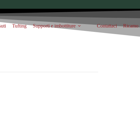
suti
Tufting
Supporti e imbottiture
Contattaci
Ricamo