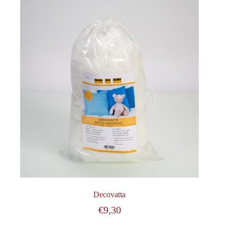
Decovatta
€
9,30