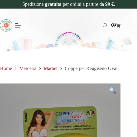
Spedizione
gratuita
per ordini a partire da
99 €
.
Home
Merceria
Marbet
Coppe per Reggiseno Ovali