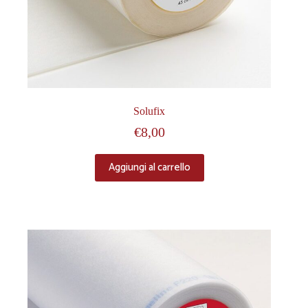
Solufix
€
8,00
Aggiungi al carrello