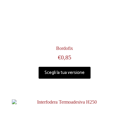
Bordofix
€
0,85
Scegli la tua versione