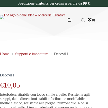
Spedizione
gratuita
per ordini a partire da
99 €
.
Home
Supporti e imbottiture
Decovil I
Decovil I
€
10,05
Interfodera stirabile con tocco simile a pelle. Resistente agli
strappi, dalle dimensioni stabili e facilmente modellabile.
Inoltre elastico, resistente alle pieghe, punzonabile. Non si
sfrangia al taglio. I tessuti adesivati ottengono un buon tocco,