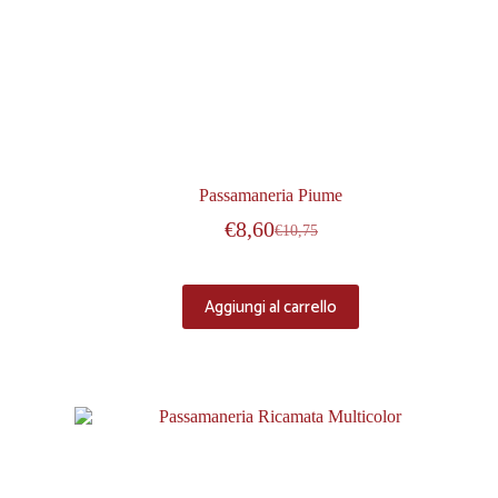
Passamaneria Piume
€
8,60
€
10,75
Aggiungi al carrello
-20%