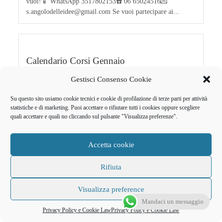
vuoi!📱 WhatsApp 3517802153☎️ 06 65024516💌
s.angolodelleidee@gmail.com Se vuoi partecipare ai...
Calendario Corsi Gennaio
Vi presentiamo il nostro calendario corsi di Gennaio, per
Gestisci Consenso Cookie
qualunque informazione potete scrivere al numero che
trovate sul calendario. Vi...
Su questo sito usiamo cookie tecnici e cookie di profilazione di terze parti per attività
statistiche e di marketing. Puoi accettare o rifiutare tutti i cookies oppure scegliere
quali accettare e quali no cliccando sul pulsante "Visualizza preferenze".
Calendario Luglio
Scarica il calendario e contattaci per prenotare il corso che
Accetta cookie
vuoi!📱 WhatsApp 3517802153☎️ 06 65024516💌
s.angolodelleidee@gmail.com Se vuoi partecipare ai...
Rifiuta
Visualizza preference
Mandaci un messaggio
Privacy Policy e Cookie Law
Privacy Policy e Cookie Law