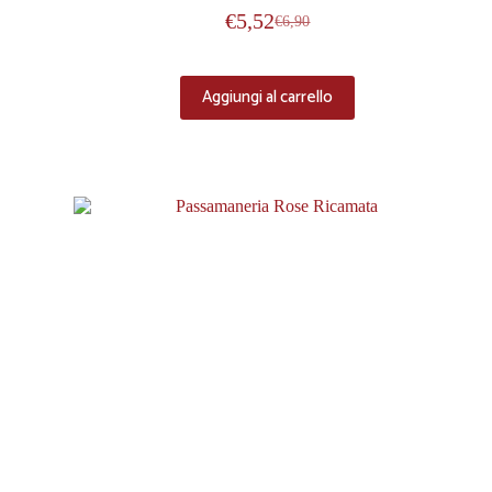
€
5,52
€
6,90
Aggiungi al carrello
-20%