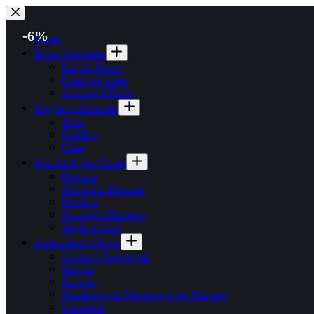
Salta
al
-6%
contenuto
Home
Borse Uncinetto
Kit per Borse
Filati per borse
Accessori Borse
Maglia e Uncinetto
Tulip
KnitPro
Filati
Macchine per Cucire
Bernina
Accessori Bernina
Bernette
Accessori Bernette
Taglia e Cuci
Attrezzature Clover
Cucito e Patchwork
Maglia
Ricamo
Strumenti per Misurare e per Marcare
Uncinetto