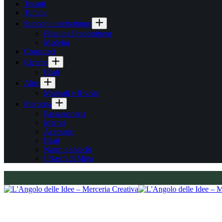
Tessuti
Tufting
Supporti e imbottiture
Fliselina Freudenberg
Madeira
Contattaci
Ricamo
Filati
Altro
Manuali e Riviste
Merceria
Passamaneria
Marbet
Accessori
Filati
Nastri e sbiechi
I Nastri di Mirta