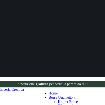
Spedizione
gratuita
per ordini a partire da
99 €
.
Home
Borse Uncinetto
Kit per Borse