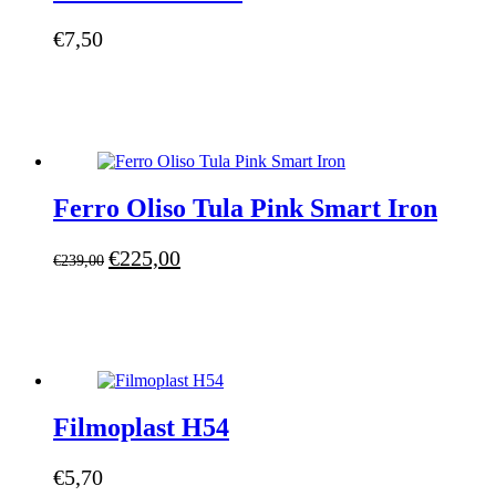
€
7,50
Ferro Oliso Tula Pink Smart Iron
Il
Il
€
225,00
€
239,00
prezzo
prezzo
originale
attuale
era:
è:
€239,00.
€225,00.
Filmoplast H54
€
5,70