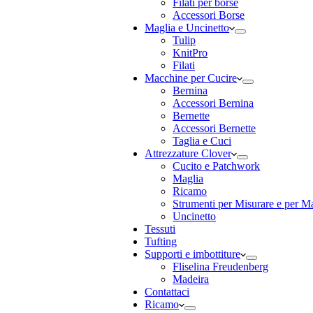
Filati per borse
Accessori Borse
Maglia e Uncinetto
Tulip
KnitPro
Filati
Macchine per Cucire
Bernina
Accessori Bernina
Bernette
Accessori Bernette
Taglia e Cuci
Attrezzature Clover
Cucito e Patchwork
Maglia
Ricamo
Strumenti per Misurare e per M
Uncinetto
Tessuti
Tufting
Supporti e imbottiture
Fliselina Freudenberg
Madeira
Contattaci
Ricamo