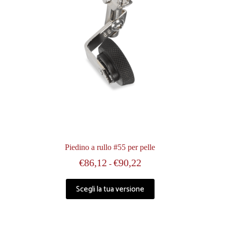
Piedino a rullo #55 per pelle
€
86,12
€
90,22
-
Scegli la tua versione