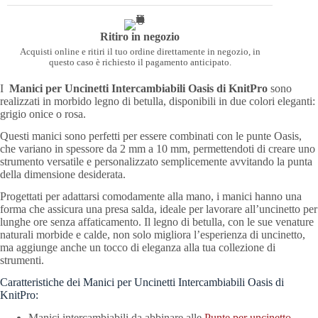
Ritiro in negozio
Acquisti online e ritiri il tuo ordine direttamente in negozio, in
questo caso è richiesto il pagamento anticipato.
I
Manici
per Uncinetti
Intercambiabili
Oasis di KnitPro
sono
realizzati in morbido legno di betulla, disponibili in due colori eleganti:
grigio onice o rosa.
Questi manici sono perfetti per essere combinati con le punte Oasis,
che variano in spessore da 2 mm a 10 mm, permettendoti di creare uno
strumento versatile e personalizzato semplicemente avvitando la punta
della dimensione desiderata.
Progettati per adattarsi comodamente alla mano, i manici hanno una
forma che assicura una presa salda, ideale per lavorare all’uncinetto per
lunghe ore senza affaticamento. Il legno di betulla, con le sue venature
naturali morbide e calde, non solo migliora l’esperienza di uncinetto,
ma aggiunge anche un tocco di eleganza alla tua collezione di
strumenti.
Caratteristiche dei Manici per Uncinetti Intercambiabili Oasis di
KnitPro:
Manici intercambiabili da abbinare alle
Punte per uncinetto