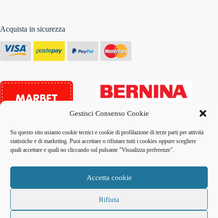
Acquista in sicurezza
Gestisci Consenso Cookie
Su questo sito usiamo cookie tecnici e cookie di profilazione di terze parti per attività
statistiche e di marketing. Puoi accettare o rifiutare tutti i cookies oppure scegliere
quali accettare e quali no cliccando sul pulsante "Visualizza preferenze".
Copyright © 2026 - L’Angolo delle Idee di Tiziana
Giambartolomei & C. S.n.c. - Via Trincea delle Frasche 168,
00054 Fiumicino (RM)
Accetta cookie
Vietata la riproduzione degli elementi contenuti in questo sito
Rifiuta
Codice Fiscale e P. Iva 08621211005 - REA n. RM-1107221 -
Credits