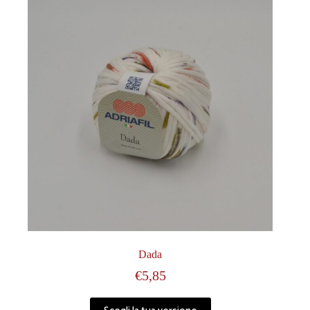
Dada
€
5,85