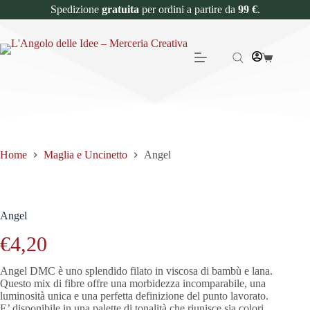
Spedizione
gratuita
per ordini a partire da
99 €
.
Home
Maglia e Uncinetto
Angel
Angel
€
4,20
Angel DMC è uno splendido filato in viscosa di bambù e lana.
Questo mix di fibre offre una morbidezza incomparabile, una
luminosità unica e una perfetta definizione del punto lavorato.
E’ disponibile in una palette di tonalità che riunisce sia colori