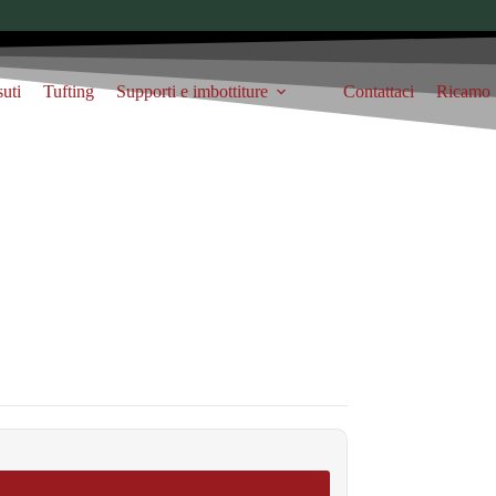
suti
Tufting
Supporti e imbottiture
Contattaci
Ricamo