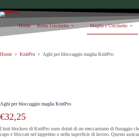
Salta
al
contenuto
Home
Borse Uncinetto
Maglia e Uncinetto
Home
KnitPro
Aghi per bloccaggio maglia KnitPro
Aghi per bloccaggio maglia KnitPro
€
32,25
I knit blockers di KnitPro sono dotati di un meccanismo di fissaggio che
capo e bloccati nel tappetino o nella superficie di lavoro. Questo assic