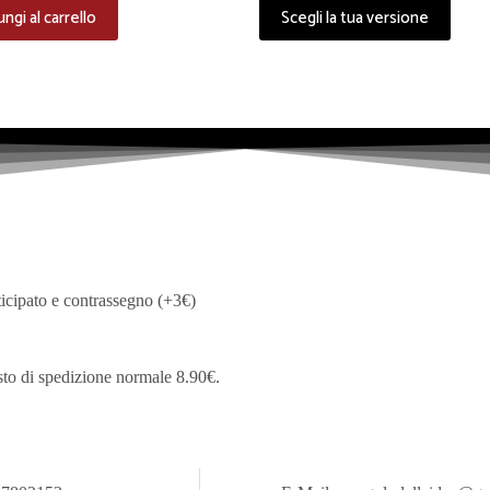
Questo
ngi al carrello
Scegli la tua versione
prodotto
ha
più
varianti.
Le
opzioni
possono
essere
scelte
nella
pagina
del
prodotto
ticipato e contrassegno (+3€)
sto di spedizione normale 8.90€.