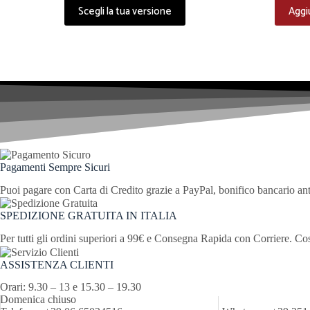
Questo
Scegli la tua versione
Aggiu
prodotto
ha
più
varianti.
Le
opzioni
possono
essere
scelte
nella
pagina
del
prodotto
Pagamenti Sempre Sicuri
Puoi pagare con Carta di Credito grazie a PayPal, bonifico bancario an
SPEDIZIONE GRATUITA IN ITALIA
Per tutti gli ordini superiori a 99€ e Consegna Rapida con Corriere. Co
ASSISTENZA CLIENTI
Orari: 9.30 – 13 e 15.30 – 19.30
Domenica chiuso