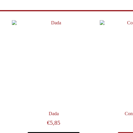
Dada
Cont
€
5,85