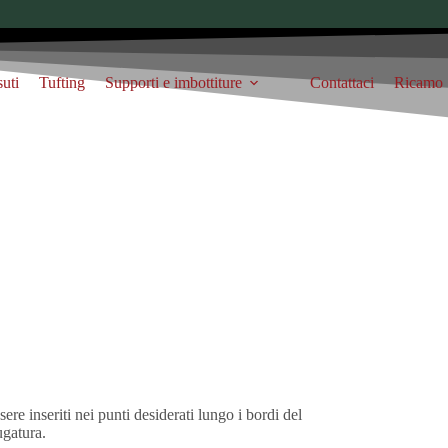
suti
Tufting
Supporti e imbottiture
Contattaci
Ricamo
re inseriti nei punti desiderati lungo i bordi del
ugatura.