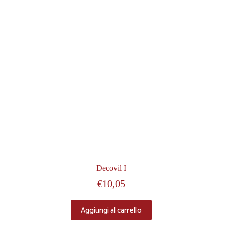
Decovil I
€
10,05
Aggiungi al carrello