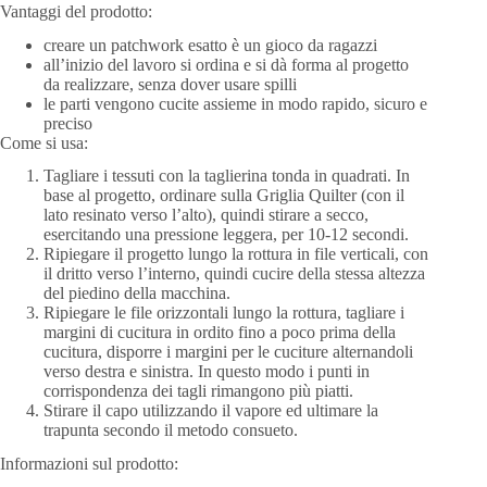
Vantaggi del prodotto:
creare un patchwork esatto è un gioco da ragazzi
all’inizio del lavoro si ordina e si dà forma al progetto
da realizzare, senza dover usare spilli
le parti vengono cucite assieme in modo rapido, sicuro e
preciso
Come si usa:
Tagliare i tessuti con la taglierina tonda in quadrati. In
base al progetto, ordinare sulla Griglia Quilter (con il
lato resinato verso l’alto), quindi stirare a secco,
esercitando una pressione leggera, per 10-12 secondi.
Ripiegare il progetto lungo la rottura in file verticali, con
il dritto verso l’interno, quindi cucire della stessa altezza
del piedino della macchina.
Ripiegare le file orizzontali lungo la rottura, tagliare i
margini di cucitura in ordito fino a poco prima della
cucitura, disporre i margini per le cuciture alternandoli
verso destra e sinistra. In questo modo i punti in
corrispondenza dei tagli rimangono più piatti.
Stirare il capo utilizzando il vapore ed ultimare la
trapunta secondo il metodo consueto.
Informazioni sul prodotto: