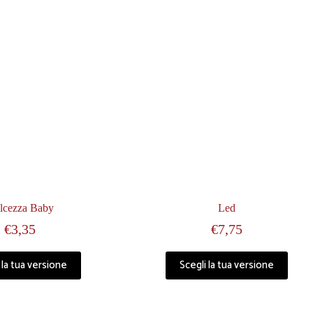
lcezza Baby
Led
€
3,35
€
7,75
Questo
Questo
 la tua versione
Scegli la tua versione
prodotto
prodotto
ha
ha
più
più
varianti.
varianti.