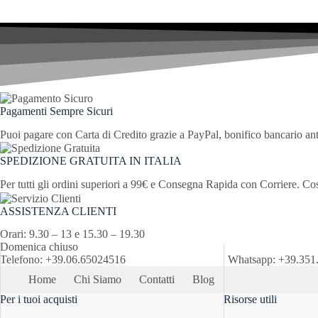
Le
opzioni
possono
essere
scelte
nella
pagina
del
prodotto
Pagamenti Sempre Sicuri
Puoi pagare con Carta di Credito grazie a PayPal, bonifico bancario an
SPEDIZIONE GRATUITA IN ITALIA
Per tutti gli ordini superiori a 99€ e Consegna Rapida con Corriere. Co
ASSISTENZA CLIENTI
Orari: 9.30 – 13 e 15.30 – 19.30
Domenica chiuso
Telefono: +39.06.65024516 Whatsapp: +39.3
Home
Chi Siamo
Contatti
Blog
Per i tuoi acquisti
Risorse utili