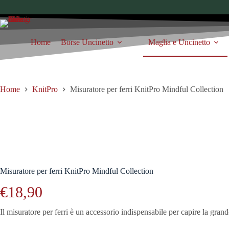
Salta
al
contenuto
Home
Borse Uncinetto
Maglia e Uncinetto
Home
KnitPro
Misuratore per ferri KnitPro Mindful Collection
Misuratore per ferri KnitPro Mindful Collection
€
18,90
Il misuratore per ferri è un accessorio indispensabile per capire la grande