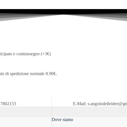
Le
Le
opzioni
opzioni
possono
possono
essere
essere
scelte
scelte
nella
nella
pagina
pagina
del
del
prodotto
prodotto
ticipato e contrassegno (+3€)
sto di spedizione normale 8.90€.
51.7802153 E-Mail: s.angolodelleidee@gmai
Dove siamo