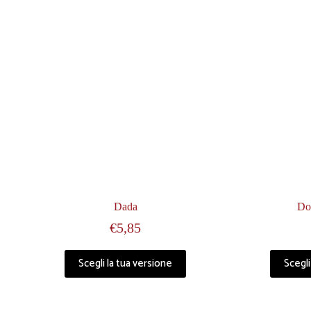
Dada
Do
€
5,85
Questo
Scegli la tua versione
Scegli
prodotto
ha
più
varianti.