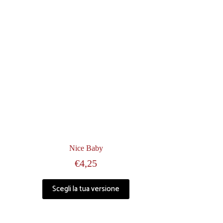
Nice Baby
€
4,25
Questo
Scegli la tua versione
prodotto
ha
più
varianti.