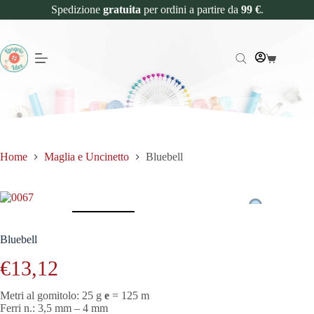
Spedizione
gratuita
per ordini a partire da
99 €
.
Home
Maglia e Uncinetto
Bluebell
Bluebell
€
13,12
Metri al gomitolo: 25 g
e
= 125 m
Ferri n.: 3,5 mm – 4 mm